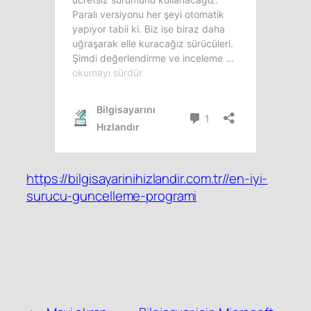
https://bilgisayarinihizlandir.com.tr//en-iyi-
surucu-guncelleme-programi