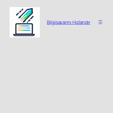
İçeriğe
geç
Bilgisayarını Hızlandır