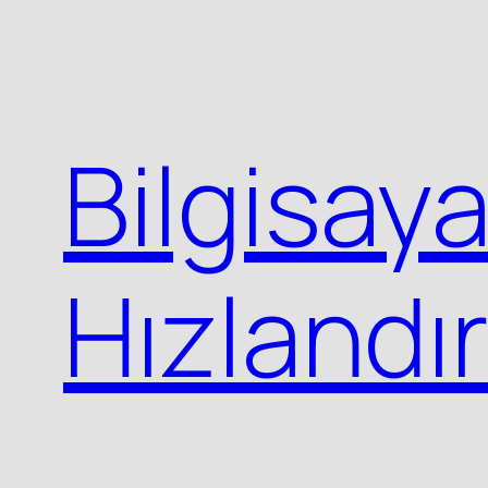
İçeriğe
geç
Bilgisaya
Hızlandı