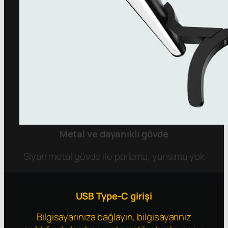
Metal ve dayanıklı gövde
Siyah metal gövde ile parlama, yansıma yok
USB Type-C girişi
Bilgisayarınıza bağlayın, bilgisayarınız