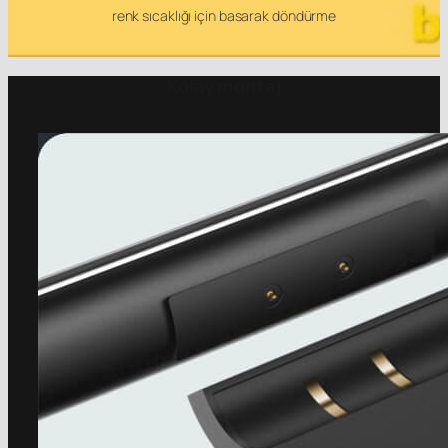
renk sıcaklığı için basarak döndürme
Kolay montaj