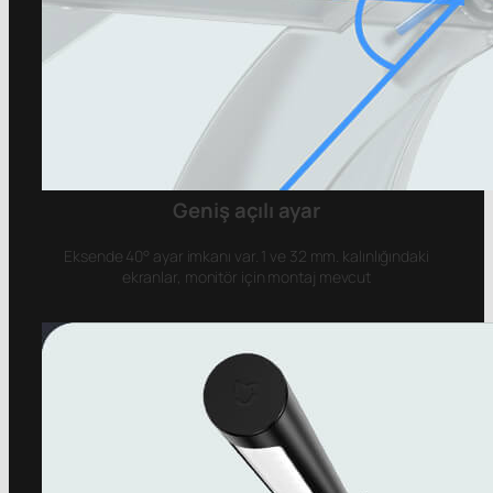
Geniş açılı ayar
Eksende 40° ayar imkanı var. 1 ve 32 mm. kalınlığındaki
ekranlar, monitör için montaj mevcut