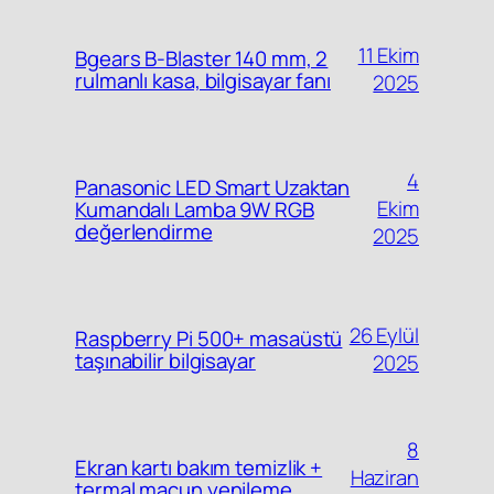
11 Ekim
Bgears B-Blaster 140 mm, 2
rulmanlı kasa, bilgisayar fanı
2025
4
Panasonic LED Smart Uzaktan
Ekim
Kumandalı Lamba 9W RGB
değerlendirme
2025
26 Eylül
Raspberry Pi 500+ masaüstü
taşınabilir bilgisayar
2025
8
Ekran kartı bakım temizlik +
Haziran
termal macun yenileme