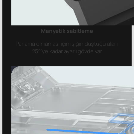
Manyetik sabitleme
Parlama olmaması için ışığın düştüğü alanı
25°’ye kadar ayarlı gövde var