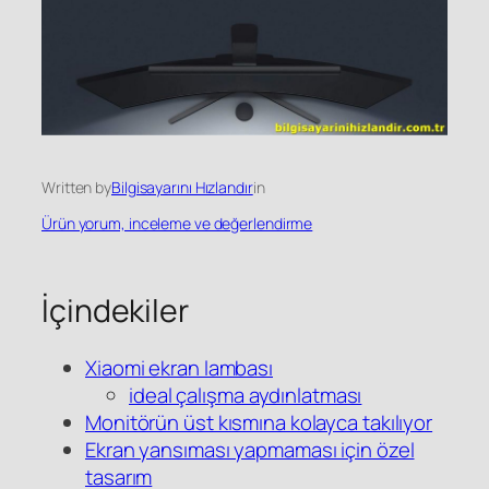
Written by
Bilgisayarını Hızlandır
in
Ürün yorum, inceleme ve değerlendirme
İçindekiler
Xiaomi ekran lambası
ideal çalışma aydınlatması
Monitörün üst kısmına kolayca takılıyor
Ekran yansıması yapmaması için özel
tasarım