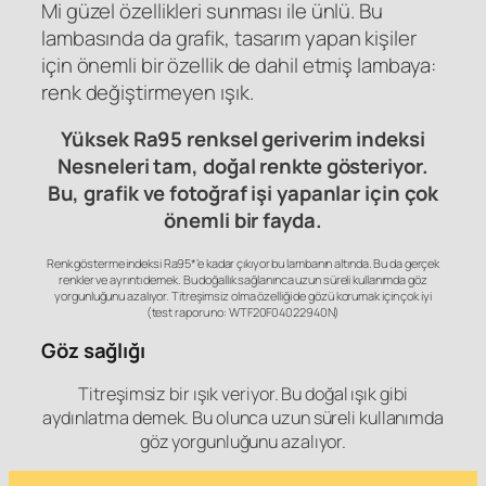
Mi güzel özellikleri sunması ile ünlü. Bu
lambasında da grafik, tasarım yapan kişiler
için önemli bir özellik de dahil etmiş lambaya:
renk değiştirmeyen ışık.
Yüksek Ra95 renksel geriverim indeksi
Nesneleri tam, doğal renkte gösteriyor.
Bu, grafik ve fotoğraf işi yapanlar için çok
önemli bir fayda.
Renk gösterme indeksi Ra95*’e kadar çıkıyor bu lambanın altında. Bu da gerçek
renkler ve ayrıntı demek. Bu doğallık sağlanınca uzun süreli kullanımda göz
yorgunluğunu azalıyor. Titreşimsiz olma özelliği de gözü korumak için çok iyi
(test raporu no: WTF20F04022940N)
Göz sağlığı
Titreşimsiz bir ışık veriyor. Bu doğal ışık gibi
aydınlatma demek. Bu olunca uzun süreli kullanımda
göz yorgunluğunu azalıyor.