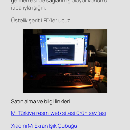
gelmemesi de sağlanmış oluyor konumu
itibarıyla ışığın.
Üstelik şerit LED’ler ucuz.
Satın alma ve bilgi linkleri
Mi Türkiye resmi web sitesi ürün sayfası
Xiaomi Mi Ekran Işık Çubuğu