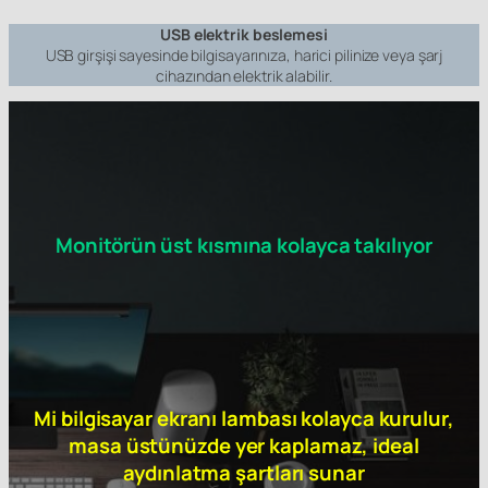
USB elektrik beslemesi
USB girşişi sayesinde bilgisayarınıza, harici pilinize veya şarj
cihazından elektrik alabilir.
Monitörün üst kısmına kolayca takılıyor
Mi bilgisayar ekranı lambası kolayca kurulur,
masa üstünüzde yer kaplamaz, ideal
aydınlatma şartları sunar