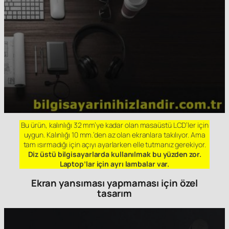
Bu ürün, kalınlığı 32 mm’ye kadar olan masaüstü LCD’ler için
uygun. Kalınlığı 10 mm.’den az olan ekranlara takılıyor. Ama
tam ısırmadığı için açıyı ayarlarken elle tutmanız gerekiyor.
Diz üstü bilgisayarlarda kullanılmak bu yüzden zor.
Laptop’lar için ayrı lambalar var.
Ekran yansıması yapmaması için özel
tasarım