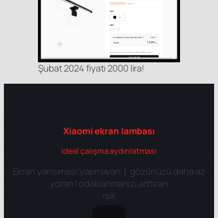
Şubat 2024 fiyatı 2000 lira!
Xiaomi ekran lambası
ideal çalışma aydınlatması
Ekran yansıması yapmayan丨gözünüzü daha az
yoran | odaklanmanızı arttıran
ışık