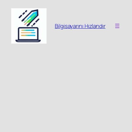
İçeriğe
geç
Bilgisayarını Hızlandır