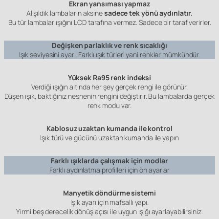
Ekran yansıması yapmaz
Alışıldık lambaların aksine
sadece tek yönü aydınlatır.
Bu tür lambalar ışığını LCD tarafına vermez. Sadece bir taraf verirler.
Değişken parlaklık ve renk sıcaklığı
Işık seviyesini ayarı. Farklı ışık türleri yani renkler mümkündür.
Yüksek Ra95 renk indeksi
Verdiği ışığın altında her şey gerçek rengi ile görünür.
Düşen ışık, baktığınız nesnenin rengini değiştirir. Bu lambalarda gerçek
renk modu var.
Kablosuz uzaktan kumanda ile kontrol
Işık türü ve gücünü uzaktan kumanda ile yapın
Farklı ışıklarda çalışmak için modlar
Farklı aydınlatma profilleri için ön ayarlar
Manyetik döndürme sistemi
Işık ayarı için mafsallı yapı.
Yirmi beş derecelik dönüş açısı ile uygun ışığı ayarlayabilirsiniz.